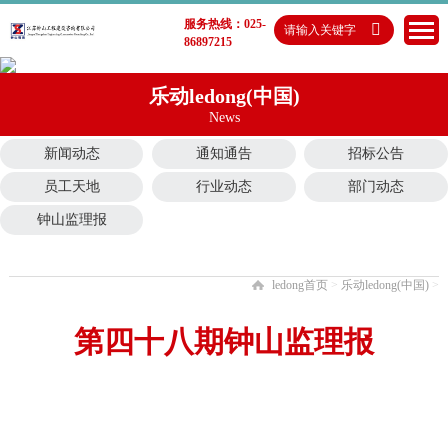
服务热线：025-
86897215
乐动ledong(中国)
News
新闻动态
通知通告
招标公告
员工天地
行业动态
部门动态
钟山监理报
ledong首页
>
乐动ledong(中国)
>
第四十八期钟山监理报