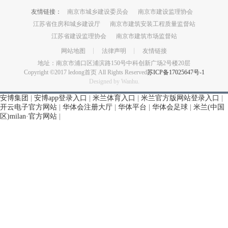
友情链接：
南京市城乡建设委员会
南京市建设监理协会
江苏省住房和城乡建设厅
南京市建筑安装工程质量监督站
江苏省建设监理协会
南京市建筑市场监督站
网站地图
法律声明
友情链接
地址：南京市浦口区浦滨路150号中科创新广场2号楼20层
Copyright ©2017 ledong首页 All Rights Reserved
苏ICP备17025647号-1
Designed by
Wanhu
.
安博集团
|
安博app登录入口
|
米兰体育入口
|
米兰官方版网站登录入口
|
开云电子官方网站
|
华体会注册大厅
|
华体平台
|
华体会足球
|
米兰(中国
区)milan·官方网站
|