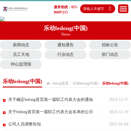
服务热线：025-
86897215
乐动ledong(中国)
News
新闻动态
通知通告
招标公告
员工天地
行业动态
部门动态
钟山监理报
乐动ledong(中国)
ledong首页
>
乐动ledong(中国)
>
乐动ledong(中国)
关于确定ledong首页第一届职工代表大会的通知
2023-12-27
关于ledong首页第一届职工代表大会名单的公示
2023-12-19
公司人员调整告知
2021-01-04