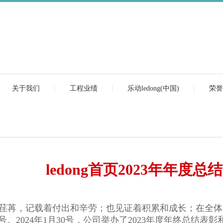
关于我们
工程业绩
乐动ledong(中国)
荣誉
ledong首页2023年年度
荏苒，记载着付出和辛劳；也见证着积累和成长；在全体
号。
2024
年
1
月
30
号，公司举办了
2023
年度年终总结表彰